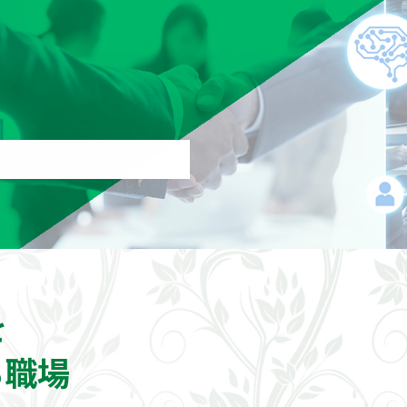
を
る職場